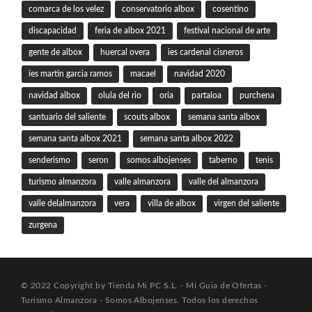
comarca de los velez
conservatorio albox
cosentino
discapacidad
feria de albox 2021
festival nacional de arte
gente de albox
huercal overa
ies cardenal cisneros
ies martin garcia ramos
macael
navidad 2020
navidad albox
olula del rio
oria
partaloa
purchena
santuario del saliente
scouts albox
semana santa albox
semana santa albox 2021
semana santa albox 2022
senderismo
seron
somos albojenses
taberno
tenis
turismo almanzora
valle almanzora
valle del almanzora
valle delalmanzora
vera
villa de albox
virgen del saliente
zurgena
© 2022 Copyright by Tienda Mi PC S.L. - Mi Guia de Ofertas -
Turismo Almanzora - Somos Albojenses. Todos los derechos