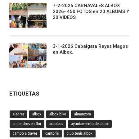
7-2-2026 CARNAVALES ALBOX
2026- 450 FOTOS en 20 ALBUMS Y
20 VIDEOS.
3-1-2026 Cabalgata Reyes Magos
en Albox.
ETIQUETAS
ajedrez
albox
albox bike
almanzora
almendros en flor
arboleas
ayuntamiento de albox
campo a traves
cantoria
club tenis albox