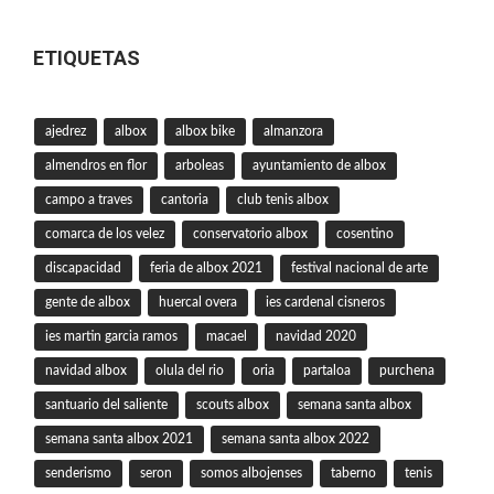
ETIQUETAS
ajedrez
albox
albox bike
almanzora
almendros en flor
arboleas
ayuntamiento de albox
campo a traves
cantoria
club tenis albox
comarca de los velez
conservatorio albox
cosentino
discapacidad
feria de albox 2021
festival nacional de arte
gente de albox
huercal overa
ies cardenal cisneros
ies martin garcia ramos
macael
navidad 2020
navidad albox
olula del rio
oria
partaloa
purchena
santuario del saliente
scouts albox
semana santa albox
semana santa albox 2021
semana santa albox 2022
senderismo
seron
somos albojenses
taberno
tenis