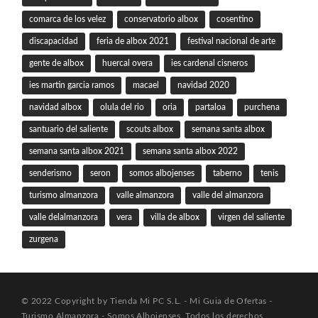
comarca de los velez
conservatorio albox
cosentino
discapacidad
feria de albox 2021
festival nacional de arte
gente de albox
huercal overa
ies cardenal cisneros
ies martin garcia ramos
macael
navidad 2020
navidad albox
olula del rio
oria
partaloa
purchena
santuario del saliente
scouts albox
semana santa albox
semana santa albox 2021
semana santa albox 2022
senderismo
seron
somos albojenses
taberno
tenis
turismo almanzora
valle almanzora
valle del almanzora
valle delalmanzora
vera
villa de albox
virgen del saliente
zurgena
© 2022 Copyright by Tienda Mi PC S.L. - Mi Guia de Ofertas -
Turismo Almanzora - Somos Albojenses. Todos los derechos