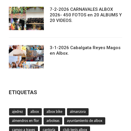
7-2-2026 CARNAVALES ALBOX
2026- 450 FOTOS en 20 ALBUMS Y
20 VIDEOS.
3-1-2026 Cabalgata Reyes Magos
en Albox.
ETIQUETAS
ajedrez
albox
albox bike
almanzora
almendros en flor
arboleas
ayuntamiento de albox
campo a traves
cantoria
club tenis albox