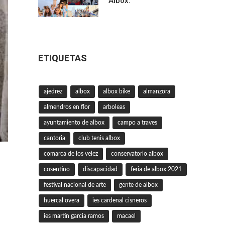
Albox.
ETIQUETAS
ajedrez
albox
albox bike
almanzora
almendros en flor
arboleas
ayuntamiento de albox
campo a traves
cantoria
club tenis albox
comarca de los velez
conservatorio albox
cosentino
discapacidad
feria de albox 2021
festival nacional de arte
gente de albox
huercal overa
ies cardenal cisneros
ies martin garcia ramos
macael