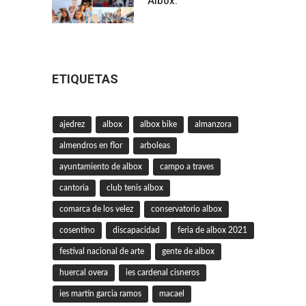
Albox.
ETIQUETAS
ajedrez
albox
albox bike
almanzora
almendros en flor
arboleas
ayuntamiento de albox
campo a traves
cantoria
club tenis albox
comarca de los velez
conservatorio albox
cosentino
discapacidad
feria de albox 2021
festival nacional de arte
gente de albox
huercal overa
ies cardenal cisneros
ies martin garcia ramos
macael