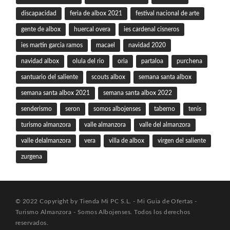
discapacidad
feria de albox 2021
festival nacional de arte
gente de albox
huercal overa
ies cardenal cisneros
ies martin garcia ramos
macael
navidad 2020
navidad albox
olula del rio
oria
partaloa
purchena
santuario del saliente
scouts albox
semana santa albox
semana santa albox 2021
semana santa albox 2022
senderismo
seron
somos albojenses
taberno
tenis
turismo almanzora
valle almanzora
valle del almanzora
valle delalmanzora
vera
villa de albox
virgen del saliente
zurgena
© 2022 Copyright by Tienda Mi PC S.L. - Mi Guia de Ofertas -
Turismo Almanzora - Somos Albojenses. Todos los derechos
reservados.