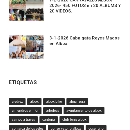
7-2-2026 CARNAVALES ALBOX
2026- 450 FOTOS en 20 ALBUMS Y
20 VIDEOS.
3-1-2026 Cabalgata Reyes Magos
en Albox.
ETIQUETAS
ajedrez
albox
albox bike
almanzora
almendros en flor
arboleas
ayuntamiento de albox
campo a traves
cantoria
club tenis albox
comarca de los velez
conservatorio albox
cosentino