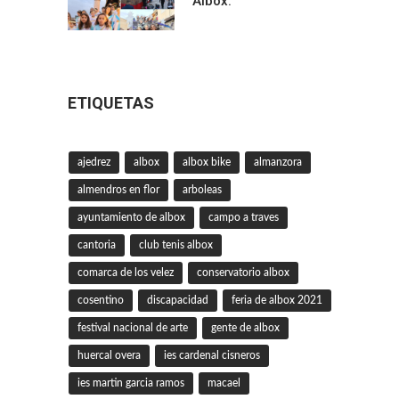
Albox.
ETIQUETAS
ajedrez
albox
albox bike
almanzora
almendros en flor
arboleas
ayuntamiento de albox
campo a traves
cantoria
club tenis albox
comarca de los velez
conservatorio albox
cosentino
discapacidad
feria de albox 2021
festival nacional de arte
gente de albox
huercal overa
ies cardenal cisneros
ies martin garcia ramos
macael