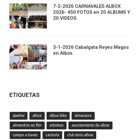
7-2-2026 CARNAVALES ALBOX
2026- 450 FOTOS en 20 ALBUMS Y
20 VIDEOS.
3-1-2026 Cabalgata Reyes Magos
en Albox.
ETIQUETAS
ajedrez
albox
albox bike
almanzora
almendros en flor
arboleas
ayuntamiento de albox
campo a traves
cantoria
club tenis albox