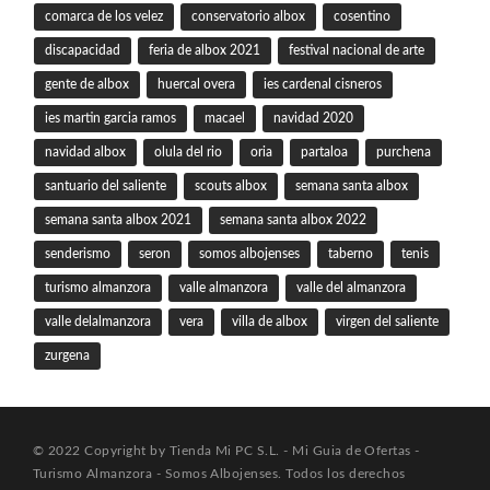
comarca de los velez
conservatorio albox
cosentino
discapacidad
feria de albox 2021
festival nacional de arte
gente de albox
huercal overa
ies cardenal cisneros
ies martin garcia ramos
macael
navidad 2020
navidad albox
olula del rio
oria
partaloa
purchena
santuario del saliente
scouts albox
semana santa albox
semana santa albox 2021
semana santa albox 2022
senderismo
seron
somos albojenses
taberno
tenis
turismo almanzora
valle almanzora
valle del almanzora
valle delalmanzora
vera
villa de albox
virgen del saliente
zurgena
© 2022 Copyright by Tienda Mi PC S.L. - Mi Guia de Ofertas -
Turismo Almanzora - Somos Albojenses. Todos los derechos