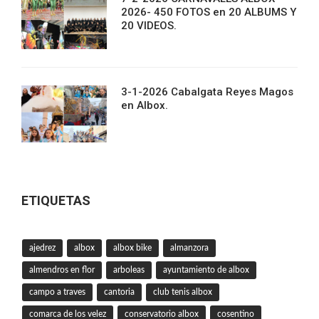
2026- 450 FOTOS en 20 ALBUMS Y
20 VIDEOS.
3-1-2026 Cabalgata Reyes Magos
en Albox.
ETIQUETAS
ajedrez
albox
albox bike
almanzora
almendros en flor
arboleas
ayuntamiento de albox
campo a traves
cantoria
club tenis albox
comarca de los velez
conservatorio albox
cosentino