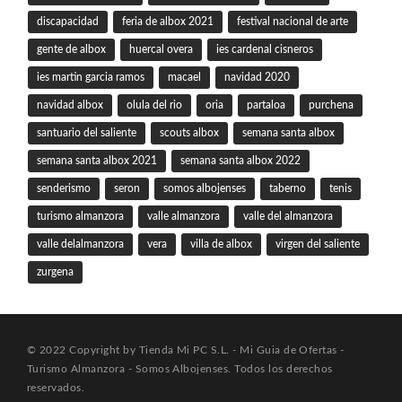
discapacidad
feria de albox 2021
festival nacional de arte
gente de albox
huercal overa
ies cardenal cisneros
ies martin garcia ramos
macael
navidad 2020
navidad albox
olula del rio
oria
partaloa
purchena
santuario del saliente
scouts albox
semana santa albox
semana santa albox 2021
semana santa albox 2022
senderismo
seron
somos albojenses
taberno
tenis
turismo almanzora
valle almanzora
valle del almanzora
valle delalmanzora
vera
villa de albox
virgen del saliente
zurgena
© 2022 Copyright by Tienda Mi PC S.L. - Mi Guia de Ofertas -
Turismo Almanzora - Somos Albojenses. Todos los derechos
reservados.