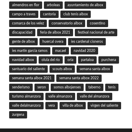
almendros en flor
arboleas
ayuntamiento de albox
campo a traves
cantoria
club tenis albox
comarca de los velez
conservatorio albox
cosentino
discapacidad
feria de albox 2021
festival nacional de arte
gente de albox
huercal overa
ies cardenal cisneros
ies martin garcia ramos
macael
navidad 2020
navidad albox
olula del rio
oria
partaloa
purchena
santuario del saliente
scouts albox
semana santa albox
semana santa albox 2021
semana santa albox 2022
senderismo
seron
somos albojenses
taberno
tenis
turismo almanzora
valle almanzora
valle del almanzora
valle delalmanzora
vera
villa de albox
virgen del saliente
zurgena