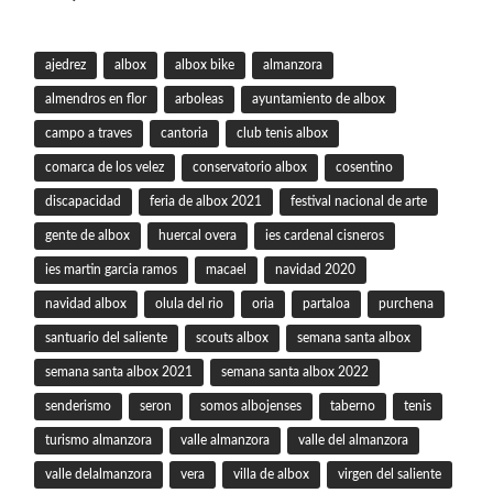
ajedrez
albox
albox bike
almanzora
almendros en flor
arboleas
ayuntamiento de albox
campo a traves
cantoria
club tenis albox
comarca de los velez
conservatorio albox
cosentino
discapacidad
feria de albox 2021
festival nacional de arte
gente de albox
huercal overa
ies cardenal cisneros
ies martin garcia ramos
macael
navidad 2020
navidad albox
olula del rio
oria
partaloa
purchena
santuario del saliente
scouts albox
semana santa albox
semana santa albox 2021
semana santa albox 2022
senderismo
seron
somos albojenses
taberno
tenis
turismo almanzora
valle almanzora
valle del almanzora
valle delalmanzora
vera
villa de albox
virgen del saliente