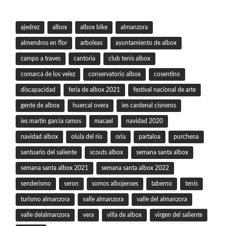
ajedrez
albox
albox bike
almanzora
almendros en flor
arboleas
ayuntamiento de albox
campo a traves
cantoria
club tenis albox
comarca de los velez
conservatorio albox
cosentino
discapacidad
feria de albox 2021
festival nacional de arte
gente de albox
huercal overa
ies cardenal cisneros
ies martin garcia ramos
macael
navidad 2020
navidad albox
olula del rio
oria
partaloa
purchena
santuario del saliente
scouts albox
semana santa albox
semana santa albox 2021
semana santa albox 2022
senderismo
seron
somos albojenses
taberno
tenis
turismo almanzora
valle almanzora
valle del almanzora
valle delalmanzora
vera
villa de albox
virgen del saliente