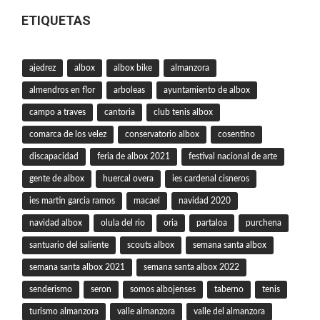
ETIQUETAS
ajedrez
albox
albox bike
almanzora
almendros en flor
arboleas
ayuntamiento de albox
campo a traves
cantoria
club tenis albox
comarca de los velez
conservatorio albox
cosentino
discapacidad
feria de albox 2021
festival nacional de arte
gente de albox
huercal overa
ies cardenal cisneros
ies martin garcia ramos
macael
navidad 2020
navidad albox
olula del rio
oria
partaloa
purchena
santuario del saliente
scouts albox
semana santa albox
semana santa albox 2021
semana santa albox 2022
senderismo
seron
somos albojenses
taberno
tenis
turismo almanzora
valle almanzora
valle del almanzora