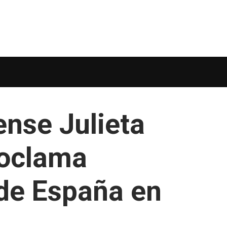
ense Julieta
roclama
de España en