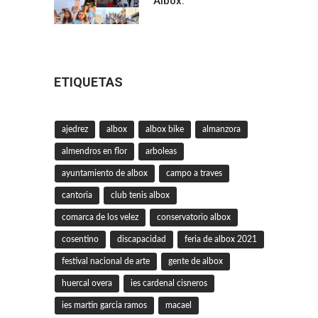
Albox.
ETIQUETAS
ajedrez
albox
albox bike
almanzora
almendros en flor
arboleas
ayuntamiento de albox
campo a traves
cantoria
club tenis albox
comarca de los velez
conservatorio albox
cosentino
discapacidad
feria de albox 2021
festival nacional de arte
gente de albox
huercal overa
ies cardenal cisneros
ies martin garcia ramos
macael