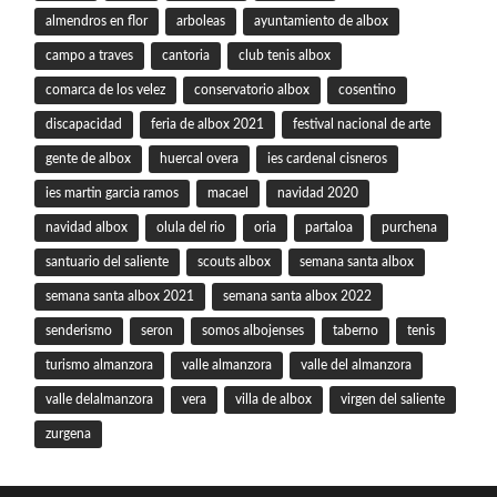
almendros en flor
arboleas
ayuntamiento de albox
campo a traves
cantoria
club tenis albox
comarca de los velez
conservatorio albox
cosentino
discapacidad
feria de albox 2021
festival nacional de arte
gente de albox
huercal overa
ies cardenal cisneros
ies martin garcia ramos
macael
navidad 2020
navidad albox
olula del rio
oria
partaloa
purchena
santuario del saliente
scouts albox
semana santa albox
semana santa albox 2021
semana santa albox 2022
senderismo
seron
somos albojenses
taberno
tenis
turismo almanzora
valle almanzora
valle del almanzora
valle delalmanzora
vera
villa de albox
virgen del saliente
zurgena