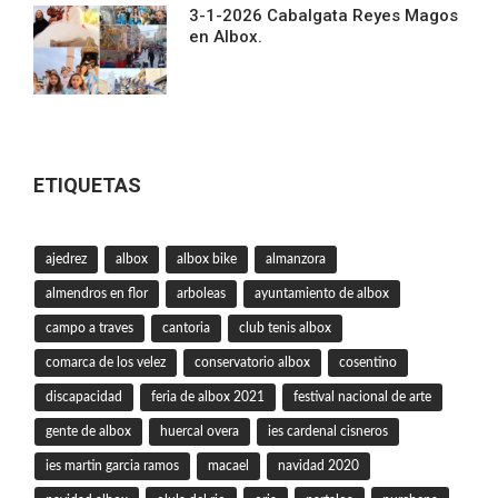
3-1-2026 Cabalgata Reyes Magos
en Albox.
ETIQUETAS
ajedrez
albox
albox bike
almanzora
almendros en flor
arboleas
ayuntamiento de albox
campo a traves
cantoria
club tenis albox
comarca de los velez
conservatorio albox
cosentino
discapacidad
feria de albox 2021
festival nacional de arte
gente de albox
huercal overa
ies cardenal cisneros
ies martin garcia ramos
macael
navidad 2020