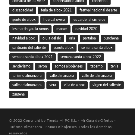
comarca de los velez
conservatorio albox
cosentino
discapacidad
feria de albox 2021
festival nacional de arte
gente de albox
huercal overa
ies cardenal cisneros
ies martin garcia ramos
macael
navidad 2020
navidad albox
olula del rio
oria
partaloa
purchena
santuario del saliente
scouts albox
semana santa albox
semana santa albox 2021
semana santa albox 2022
senderismo
seron
somos albojenses
taberno
tenis
turismo almanzora
valle almanzora
valle del almanzora
valle delalmanzora
vera
villa de albox
virgen del saliente
zurgena
© 2022 Copyright by Tienda Mi PC S.L. - Mi Guia de Ofertas -
Turismo Almanzora - Somos Albojenses. Todos los derechos
reservados.