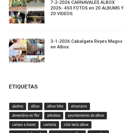
7-2-2026 CARNAVALES ALBOX
2026- 450 FOTOS en 20 ALBUMS Y
20 VIDEOS.
3-1-2026 Cabalgata Reyes Magos
en Albox.
ETIQUETAS
ajedrez
albox
albox bike
almanzora
almendros en flor
arboleas
ayuntamiento de albox
campo a traves
cantoria
club tenis albox