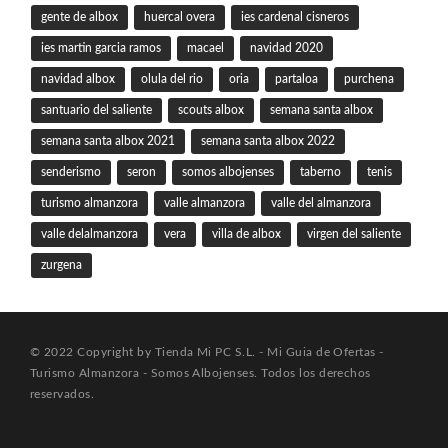
gente de albox
huercal overa
ies cardenal cisneros
ies martin garcia ramos
macael
navidad 2020
navidad albox
olula del rio
oria
partaloa
purchena
santuario del saliente
scouts albox
semana santa albox
semana santa albox 2021
semana santa albox 2022
senderismo
seron
somos albojenses
taberno
tenis
turismo almanzora
valle almanzora
valle del almanzora
valle delalmanzora
vera
villa de albox
virgen del saliente
zurgena
© 2022 Copyright by Tienda Mi PC S.L. - Mi Guia de Ofertas -
Turismo Almanzora - Somos Albojenses. Todos los derechos
reservados.