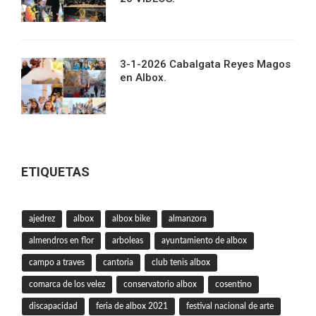
3-1-2026 Cabalgata Reyes Magos
en Albox.
ETIQUETAS
ajedrez
albox
albox bike
almanzora
almendros en flor
arboleas
ayuntamiento de albox
campo a traves
cantoria
club tenis albox
comarca de los velez
conservatorio albox
cosentino
discapacidad
feria de albox 2021
festival nacional de arte