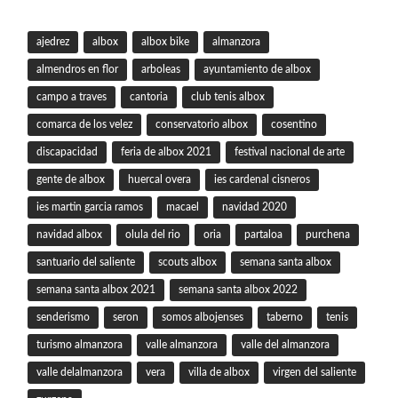
ajedrez
albox
albox bike
almanzora
almendros en flor
arboleas
ayuntamiento de albox
campo a traves
cantoria
club tenis albox
comarca de los velez
conservatorio albox
cosentino
discapacidad
feria de albox 2021
festival nacional de arte
gente de albox
huercal overa
ies cardenal cisneros
ies martin garcia ramos
macael
navidad 2020
navidad albox
olula del rio
oria
partaloa
purchena
santuario del saliente
scouts albox
semana santa albox
semana santa albox 2021
semana santa albox 2022
senderismo
seron
somos albojenses
taberno
tenis
turismo almanzora
valle almanzora
valle del almanzora
valle delalmanzora
vera
villa de albox
virgen del saliente