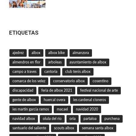
ETIQUETAS
ajedrez
albox
albox bike
almanzora
almendros en flor
arboleas
ayuntamiento de albox
campo a traves
cantoria
club tenis albox
comarca de los velez
conservatorio albox
cosentino
discapacidad
feria de albox 2021
festival nacional de arte
gente de albox
huercal overa
ies cardenal cisneros
ies martin garcia ramos
macael
navidad 2020
navidad albox
olula del rio
oria
partaloa
purchena
santuario del saliente
scouts albox
semana santa albox