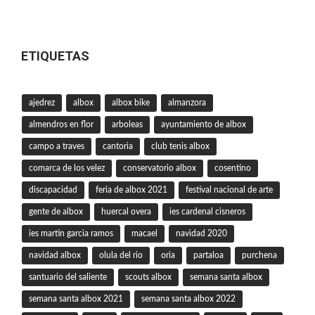
ETIQUETAS
ajedrez
albox
albox bike
almanzora
almendros en flor
arboleas
ayuntamiento de albox
campo a traves
cantoria
club tenis albox
comarca de los velez
conservatorio albox
cosentino
discapacidad
feria de albox 2021
festival nacional de arte
gente de albox
huercal overa
ies cardenal cisneros
ies martin garcia ramos
macael
navidad 2020
navidad albox
olula del rio
oria
partaloa
purchena
santuario del saliente
scouts albox
semana santa albox
semana santa albox 2021
semana santa albox 2022