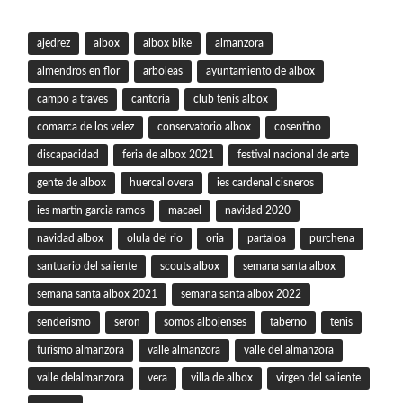
ajedrez
albox
albox bike
almanzora
almendros en flor
arboleas
ayuntamiento de albox
campo a traves
cantoria
club tenis albox
comarca de los velez
conservatorio albox
cosentino
discapacidad
feria de albox 2021
festival nacional de arte
gente de albox
huercal overa
ies cardenal cisneros
ies martin garcia ramos
macael
navidad 2020
navidad albox
olula del rio
oria
partaloa
purchena
santuario del saliente
scouts albox
semana santa albox
semana santa albox 2021
semana santa albox 2022
senderismo
seron
somos albojenses
taberno
tenis
turismo almanzora
valle almanzora
valle del almanzora
valle delalmanzora
vera
villa de albox
virgen del saliente