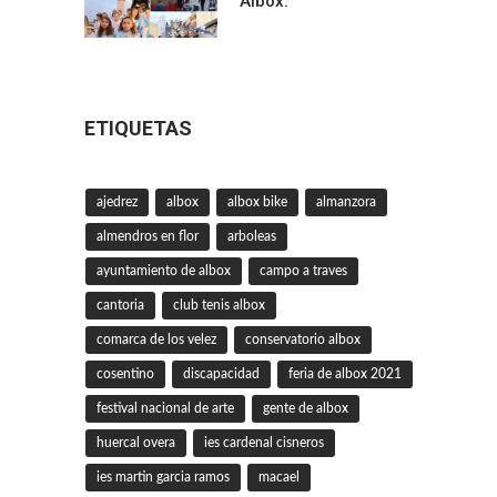
Albox.
ETIQUETAS
ajedrez
albox
albox bike
almanzora
almendros en flor
arboleas
ayuntamiento de albox
campo a traves
cantoria
club tenis albox
comarca de los velez
conservatorio albox
cosentino
discapacidad
feria de albox 2021
festival nacional de arte
gente de albox
huercal overa
ies cardenal cisneros
ies martin garcia ramos
macael