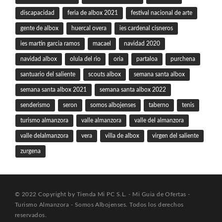
discapacidad
feria de albox 2021
festival nacional de arte
gente de albox
huercal overa
ies cardenal cisneros
ies martin garcia ramos
macael
navidad 2020
navidad albox
olula del rio
oria
partaloa
purchena
santuario del saliente
scouts albox
semana santa albox
semana santa albox 2021
semana santa albox 2022
senderismo
seron
somos albojenses
taberno
tenis
turismo almanzora
valle almanzora
valle del almanzora
valle delalmanzora
vera
villa de albox
virgen del saliente
zurgena
© 2022 Copyright by Tienda Mi PC S.L. - Mi Guia de Ofertas -
Turismo Almanzora - Somos Albojenses. Todos los derechos
reservados.