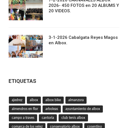
7-2-2026 CARNAVALES ALBOX
2026- 450 FOTOS en 20 ALBUMS Y
20 VIDEOS.
3-1-2026 Cabalgata Reyes Magos
en Albox.
ETIQUETAS
ajedrez
albox
albox bike
almanzora
almendros en flor
arboleas
ayuntamiento de albox
campo a traves
cantoria
club tenis albox
comarca de los velez
conservatorio albox
cosentino