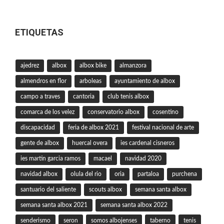
ETIQUETAS
ajedrez
albox
albox bike
almanzora
almendros en flor
arboleas
ayuntamiento de albox
campo a traves
cantoria
club tenis albox
comarca de los velez
conservatorio albox
cosentino
discapacidad
feria de albox 2021
festival nacional de arte
gente de albox
huercal overa
ies cardenal cisneros
ies martin garcia ramos
macael
navidad 2020
navidad albox
olula del rio
oria
partaloa
purchena
santuario del saliente
scouts albox
semana santa albox
semana santa albox 2021
semana santa albox 2022
senderismo
seron
somos albojenses
taberno
tenis