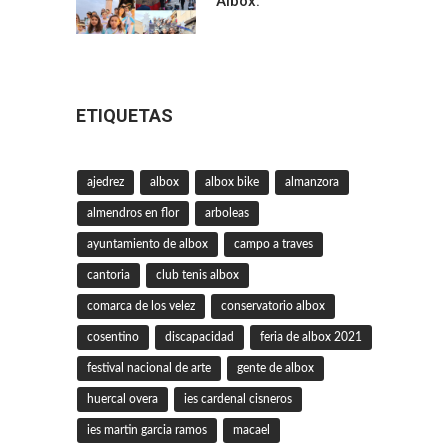
Albox.
ETIQUETAS
ajedrez
albox
albox bike
almanzora
almendros en flor
arboleas
ayuntamiento de albox
campo a traves
cantoria
club tenis albox
comarca de los velez
conservatorio albox
cosentino
discapacidad
feria de albox 2021
festival nacional de arte
gente de albox
huercal overa
ies cardenal cisneros
ies martin garcia ramos
macael