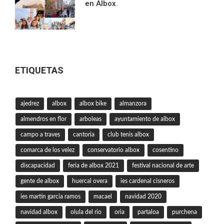
en Albox.
ETIQUETAS
ajedrez
albox
albox bike
almanzora
almendros en flor
arboleas
ayuntamiento de albox
campo a traves
cantoria
club tenis albox
comarca de los velez
conservatorio albox
cosentino
discapacidad
feria de albox 2021
festival nacional de arte
gente de albox
huercal overa
ies cardenal cisneros
ies martin garcia ramos
macael
navidad 2020
navidad albox
olula del rio
oria
partaloa
purchena