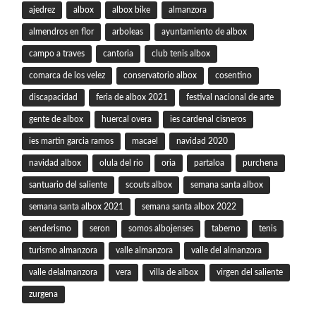
ajedrez
albox
albox bike
almanzora
almendros en flor
arboleas
ayuntamiento de albox
campo a traves
cantoria
club tenis albox
comarca de los velez
conservatorio albox
cosentino
discapacidad
feria de albox 2021
festival nacional de arte
gente de albox
huercal overa
ies cardenal cisneros
ies martin garcia ramos
macael
navidad 2020
navidad albox
olula del rio
oria
partaloa
purchena
santuario del saliente
scouts albox
semana santa albox
semana santa albox 2021
semana santa albox 2022
senderismo
seron
somos albojenses
taberno
tenis
turismo almanzora
valle almanzora
valle del almanzora
valle delalmanzora
vera
villa de albox
virgen del saliente
zurgena