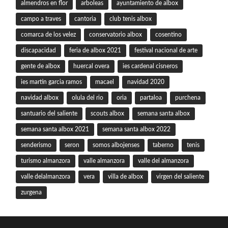
almendros en flor
arboleas
ayuntamiento de albox
campo a traves
cantoria
club tenis albox
comarca de los velez
conservatorio albox
cosentino
discapacidad
feria de albox 2021
festival nacional de arte
gente de albox
huercal overa
ies cardenal cisneros
ies martin garcia ramos
macael
navidad 2020
navidad albox
olula del rio
oria
partaloa
purchena
santuario del saliente
scouts albox
semana santa albox
semana santa albox 2021
semana santa albox 2022
senderismo
seron
somos albojenses
taberno
tenis
turismo almanzora
valle almanzora
valle del almanzora
valle delalmanzora
vera
villa de albox
virgen del saliente
zurgena