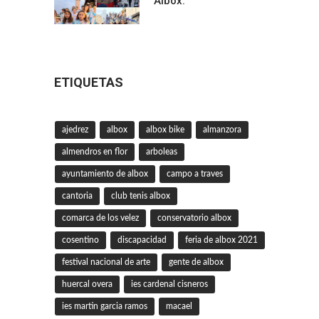
Albox.
ETIQUETAS
ajedrez
albox
albox bike
almanzora
almendros en flor
arboleas
ayuntamiento de albox
campo a traves
cantoria
club tenis albox
comarca de los velez
conservatorio albox
cosentino
discapacidad
feria de albox 2021
festival nacional de arte
gente de albox
huercal overa
ies cardenal cisneros
ies martin garcia ramos
macael