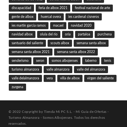
discapacidad
feria de albox 2021
festival nacional de arte
gente de albox
huercal overa
ies cardenal cisneros
ies martin garcia ramos
macael
navidad 2020
navidad albox
olula del rio
oria
partaloa
purchena
santuario del saliente
scouts albox
semana santa albox
semana santa albox 2021
semana santa albox 2022
senderismo
seron
somos albojenses
taberno
tenis
turismo almanzora
valle almanzora
valle del almanzora
valle delalmanzora
vera
villa de albox
virgen del saliente
zurgena
© 2022 Copyright by Tienda Mi PC S.L. - Mi Guia de Ofertas -
Turismo Almanzora - Somos Albojenses. Todos los derechos
reservados.