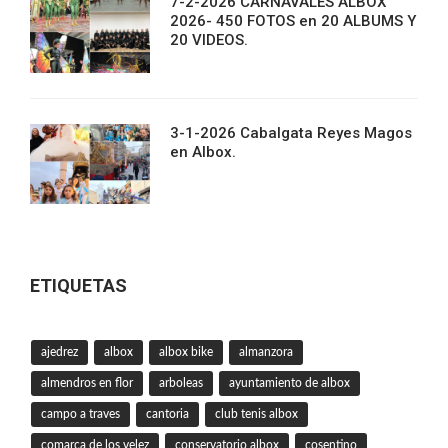
7-2-2026 CARNAVALES ALBOX
2026- 450 FOTOS en 20 ALBUMS Y
20 VIDEOS.
3-1-2026 Cabalgata Reyes Magos
en Albox.
ETIQUETAS
ajedrez
albox
albox bike
almanzora
almendros en flor
arboleas
ayuntamiento de albox
campo a traves
cantoria
club tenis albox
comarca de los velez
conservatorio albox
cosentino