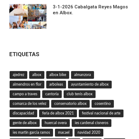
3-1-2026 Cabalgata Reyes Magos
en Albox.
ETIQUETAS
ajedrez
albox
albox bike
almanzora
almendros en flor
arboleas
ayuntamiento de albox
campo a traves
cantoria
club tenis albox
comarca de los velez
conservatorio albox
cosentino
discapacidad
feria de albox 2021
festival nacional de arte
gente de albox
huercal overa
ies cardenal cisneros
ies martin garcia ramos
macael
navidad 2020