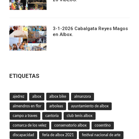
3-1-2026 Cabalgata Reyes Magos
en Albox.
ETIQUETAS
ajedrez
albox
albox bike
almanzora
almendros en flor
arboleas
ayuntamiento de albox
campo a traves
cantoria
club tenis albox
comarca de los velez
conservatorio albox
cosentino
discapacidad
feria de albox 2021
festival nacional de arte