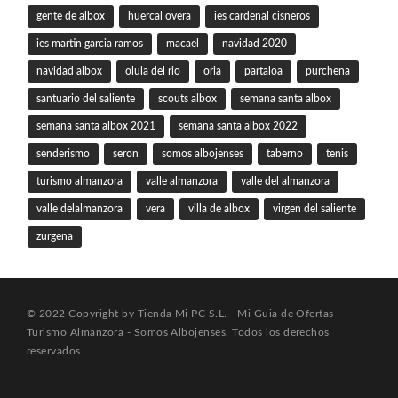
gente de albox
huercal overa
ies cardenal cisneros
ies martin garcia ramos
macael
navidad 2020
navidad albox
olula del rio
oria
partaloa
purchena
santuario del saliente
scouts albox
semana santa albox
semana santa albox 2021
semana santa albox 2022
senderismo
seron
somos albojenses
taberno
tenis
turismo almanzora
valle almanzora
valle del almanzora
valle delalmanzora
vera
villa de albox
virgen del saliente
zurgena
© 2022 Copyright by Tienda Mi PC S.L. - Mi Guia de Ofertas -
Turismo Almanzora - Somos Albojenses. Todos los derechos
reservados.