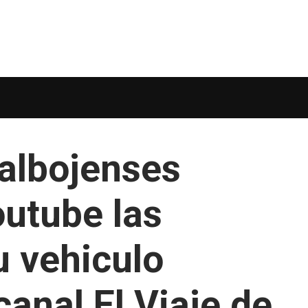
albojenses
utube las
 vehiculo
canal El Viaje de