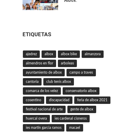
Albox.
ETIQUETAS
ajedrez
albox
albox bike
almanzora
almendros en flor
arboleas
ayuntamiento de albox
campo a traves
cantoria
club tenis albox
comarca de los velez
conservatorio albox
cosentino
discapacidad
feria de albox 2021
festival nacional de arte
gente de albox
huercal overa
ies cardenal cisneros
ies martin garcia ramos
macael