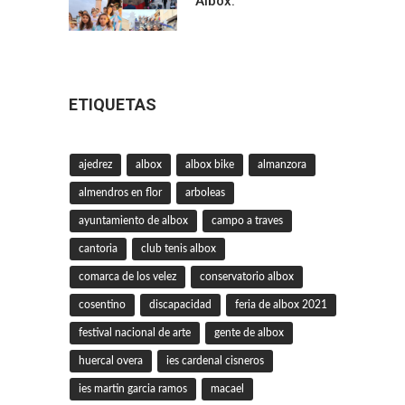
Albox.
ETIQUETAS
ajedrez
albox
albox bike
almanzora
almendros en flor
arboleas
ayuntamiento de albox
campo a traves
cantoria
club tenis albox
comarca de los velez
conservatorio albox
cosentino
discapacidad
feria de albox 2021
festival nacional de arte
gente de albox
huercal overa
ies cardenal cisneros
ies martin garcia ramos
macael