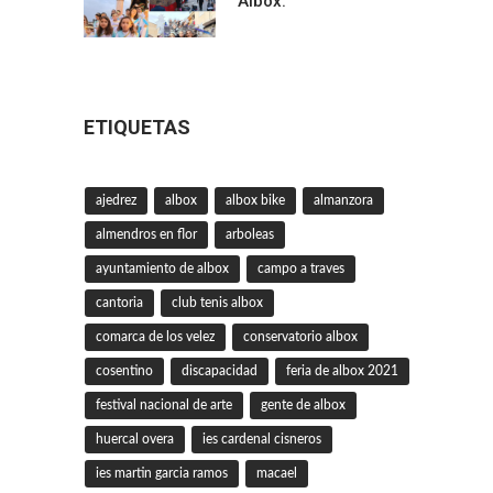
Albox.
ETIQUETAS
ajedrez
albox
albox bike
almanzora
almendros en flor
arboleas
ayuntamiento de albox
campo a traves
cantoria
club tenis albox
comarca de los velez
conservatorio albox
cosentino
discapacidad
feria de albox 2021
festival nacional de arte
gente de albox
huercal overa
ies cardenal cisneros
ies martin garcia ramos
macael