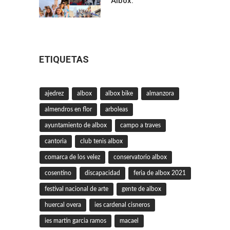
Albox.
ETIQUETAS
ajedrez
albox
albox bike
almanzora
almendros en flor
arboleas
ayuntamiento de albox
campo a traves
cantoria
club tenis albox
comarca de los velez
conservatorio albox
cosentino
discapacidad
feria de albox 2021
festival nacional de arte
gente de albox
huercal overa
ies cardenal cisneros
ies martin garcia ramos
macael