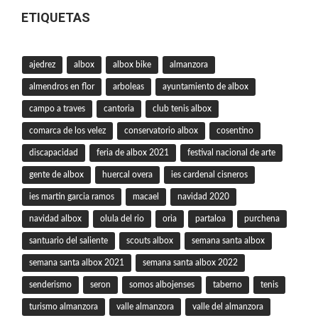
ETIQUETAS
ajedrez
albox
albox bike
almanzora
almendros en flor
arboleas
ayuntamiento de albox
campo a traves
cantoria
club tenis albox
comarca de los velez
conservatorio albox
cosentino
discapacidad
feria de albox 2021
festival nacional de arte
gente de albox
huercal overa
ies cardenal cisneros
ies martin garcia ramos
macael
navidad 2020
navidad albox
olula del rio
oria
partaloa
purchena
santuario del saliente
scouts albox
semana santa albox
semana santa albox 2021
semana santa albox 2022
senderismo
seron
somos albojenses
taberno
tenis
turismo almanzora
valle almanzora
valle del almanzora