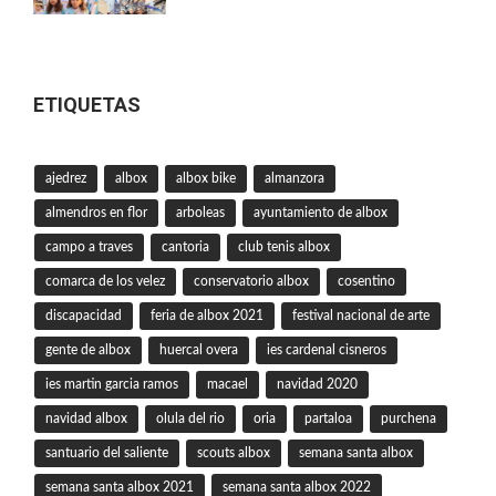
ETIQUETAS
ajedrez
albox
albox bike
almanzora
almendros en flor
arboleas
ayuntamiento de albox
campo a traves
cantoria
club tenis albox
comarca de los velez
conservatorio albox
cosentino
discapacidad
feria de albox 2021
festival nacional de arte
gente de albox
huercal overa
ies cardenal cisneros
ies martin garcia ramos
macael
navidad 2020
navidad albox
olula del rio
oria
partaloa
purchena
santuario del saliente
scouts albox
semana santa albox
semana santa albox 2021
semana santa albox 2022