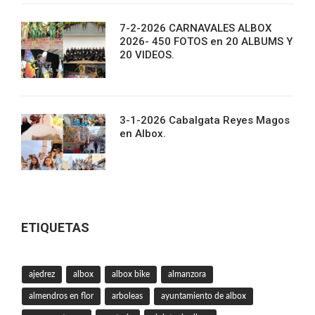
7-2-2026 CARNAVALES ALBOX
2026- 450 FOTOS en 20 ALBUMS Y
20 VIDEOS.
3-1-2026 Cabalgata Reyes Magos
en Albox.
ETIQUETAS
ajedrez
albox
albox bike
almanzora
almendros en flor
arboleas
ayuntamiento de albox