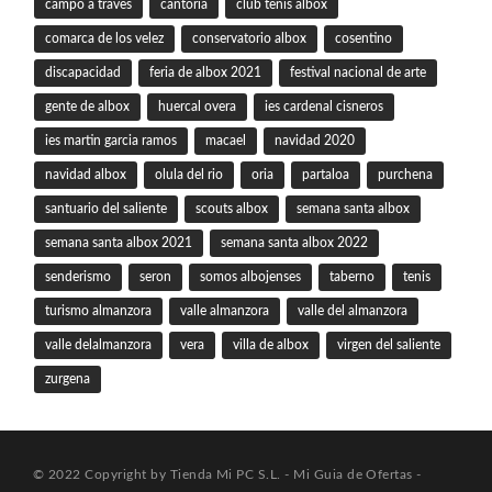
campo a traves
cantoria
club tenis albox
comarca de los velez
conservatorio albox
cosentino
discapacidad
feria de albox 2021
festival nacional de arte
gente de albox
huercal overa
ies cardenal cisneros
ies martin garcia ramos
macael
navidad 2020
navidad albox
olula del rio
oria
partaloa
purchena
santuario del saliente
scouts albox
semana santa albox
semana santa albox 2021
semana santa albox 2022
senderismo
seron
somos albojenses
taberno
tenis
turismo almanzora
valle almanzora
valle del almanzora
valle delalmanzora
vera
villa de albox
virgen del saliente
zurgena
© 2022 Copyright by Tienda Mi PC S.L. - Mi Guia de Ofertas -