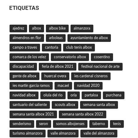
ETIQUETAS
ajedrez
albox
albox bike
almanzora
almendros en flor
arboleas
ayuntamiento de albox
campo a traves
cantoria
club tenis albox
comarca de los velez
conservatorio albox
cosentino
discapacidad
feria de albox 2021
festival nacional de arte
gente de albox
huercal overa
ies cardenal cisneros
ies martin garcia ramos
macael
navidad 2020
navidad albox
olula del rio
oria
partaloa
purchena
santuario del saliente
scouts albox
semana santa albox
semana santa albox 2021
semana santa albox 2022
senderismo
seron
somos albojenses
taberno
tenis
turismo almanzora
valle almanzora
valle del almanzora