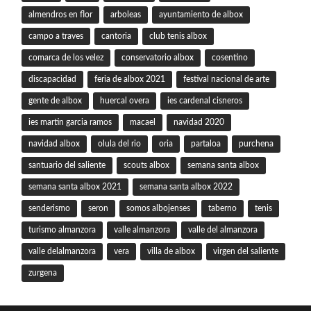
almendros en flor
arboleas
ayuntamiento de albox
campo a traves
cantoria
club tenis albox
comarca de los velez
conservatorio albox
cosentino
discapacidad
feria de albox 2021
festival nacional de arte
gente de albox
huercal overa
ies cardenal cisneros
ies martin garcia ramos
macael
navidad 2020
navidad albox
olula del rio
oria
partaloa
purchena
santuario del saliente
scouts albox
semana santa albox
semana santa albox 2021
semana santa albox 2022
senderismo
seron
somos albojenses
taberno
tenis
turismo almanzora
valle almanzora
valle del almanzora
valle delalmanzora
vera
villa de albox
virgen del saliente
zurgena