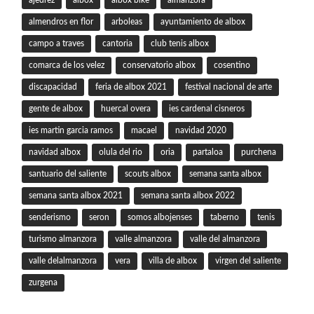
ajedrez
albox
albox bike
almanzora
almendros en flor
arboleas
ayuntamiento de albox
campo a traves
cantoria
club tenis albox
comarca de los velez
conservatorio albox
cosentino
discapacidad
feria de albox 2021
festival nacional de arte
gente de albox
huercal overa
ies cardenal cisneros
ies martin garcia ramos
macael
navidad 2020
navidad albox
olula del rio
oria
partaloa
purchena
santuario del saliente
scouts albox
semana santa albox
semana santa albox 2021
semana santa albox 2022
senderismo
seron
somos albojenses
taberno
tenis
turismo almanzora
valle almanzora
valle del almanzora
valle delalmanzora
vera
villa de albox
virgen del saliente
zurgena