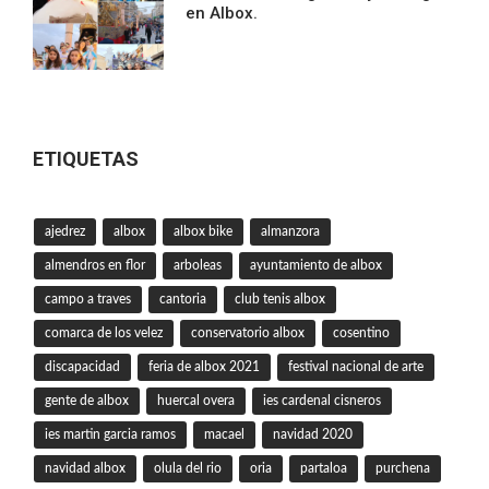
en Albox.
ETIQUETAS
ajedrez
albox
albox bike
almanzora
almendros en flor
arboleas
ayuntamiento de albox
campo a traves
cantoria
club tenis albox
comarca de los velez
conservatorio albox
cosentino
discapacidad
feria de albox 2021
festival nacional de arte
gente de albox
huercal overa
ies cardenal cisneros
ies martin garcia ramos
macael
navidad 2020
navidad albox
olula del rio
oria
partaloa
purchena