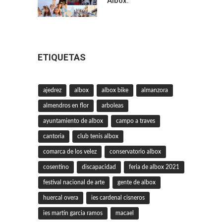
Albox.
ETIQUETAS
ajedrez
albox
albox bike
almanzora
almendros en flor
arboleas
ayuntamiento de albox
campo a traves
cantoria
club tenis albox
comarca de los velez
conservatorio albox
cosentino
discapacidad
feria de albox 2021
festival nacional de arte
gente de albox
huercal overa
ies cardenal cisneros
ies martin garcia ramos
macael