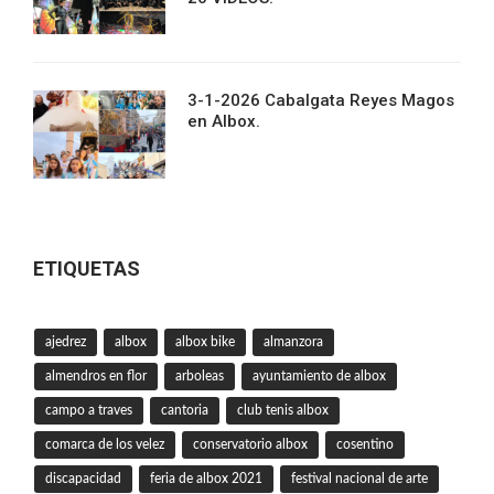
3-1-2026 Cabalgata Reyes Magos
en Albox.
ETIQUETAS
ajedrez
albox
albox bike
almanzora
almendros en flor
arboleas
ayuntamiento de albox
campo a traves
cantoria
club tenis albox
comarca de los velez
conservatorio albox
cosentino
discapacidad
feria de albox 2021
festival nacional de arte