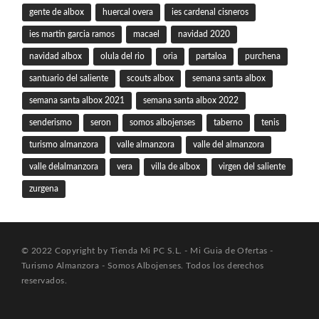
gente de albox
huercal overa
ies cardenal cisneros
ies martin garcia ramos
macael
navidad 2020
navidad albox
olula del rio
oria
partaloa
purchena
santuario del saliente
scouts albox
semana santa albox
semana santa albox 2021
semana santa albox 2022
senderismo
seron
somos albojenses
taberno
tenis
turismo almanzora
valle almanzora
valle del almanzora
valle delalmanzora
vera
villa de albox
virgen del saliente
zurgena
© 2022 Copyright by Tienda Mi PC S.L. - Mi Guia de Ofertas -
Turismo Almanzora - Somos Albojenses. Todos los derechos
reservados.