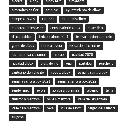
ajedrez
albox
albox bike
almanzora
almendros en flor
arboleas
ayuntamiento de albox
campo a traves
cantoria
club tenis albox
comarca de los velez
conservatorio albox
cosentino
discapacidad
feria de albox 2021
festival nacional de arte
gente de albox
huercal overa
ies cardenal cisneros
ies martin garcia ramos
macael
navidad 2020
navidad albox
olula del rio
oria
partaloa
purchena
santuario del saliente
scouts albox
semana santa albox
semana santa albox 2021
semana santa albox 2022
senderismo
seron
somos albojenses
taberno
tenis
turismo almanzora
valle almanzora
valle del almanzora
valle delalmanzora
vera
villa de albox
virgen del saliente
zurgena