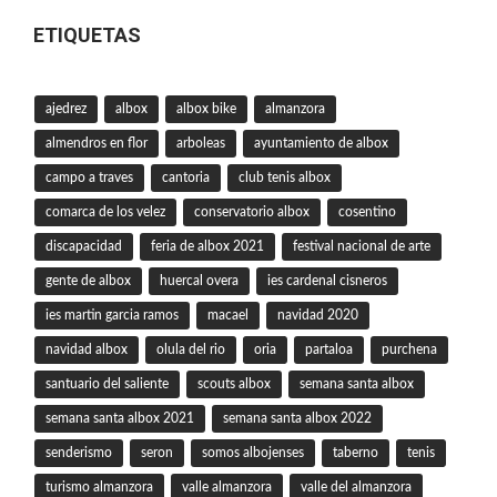
ETIQUETAS
ajedrez
albox
albox bike
almanzora
almendros en flor
arboleas
ayuntamiento de albox
campo a traves
cantoria
club tenis albox
comarca de los velez
conservatorio albox
cosentino
discapacidad
feria de albox 2021
festival nacional de arte
gente de albox
huercal overa
ies cardenal cisneros
ies martin garcia ramos
macael
navidad 2020
navidad albox
olula del rio
oria
partaloa
purchena
santuario del saliente
scouts albox
semana santa albox
semana santa albox 2021
semana santa albox 2022
senderismo
seron
somos albojenses
taberno
tenis
turismo almanzora
valle almanzora
valle del almanzora