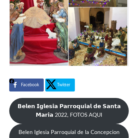
Facebook
Twitter
𝗕𝗲𝗹𝗲𝗻 𝗜𝗴𝗹𝗲𝘀𝗶𝗮 𝗣𝗮𝗿𝗿𝗼𝗾𝘂𝗶𝗮𝗹 𝗱𝗲 𝗦𝗮𝗻𝘁𝗮
𝗠𝗮𝗿𝗶𝗮 2022, FOTOS AQUI
Belen Iglesia Parroquial de la Concepcion