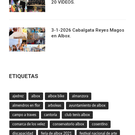
20 VIDEOS.
3-1-2026 Cabalgata Reyes Magos
en Albox.
ETIQUETAS
ajedrez
albox
albox bike
almanzora
almendros en flor
arboleas
ayuntamiento de albox
campo a traves
cantoria
club tenis albox
comarca de los velez
conservatorio albox
cosentino
discapacidad
feria de albox 2021
festival nacional de arte