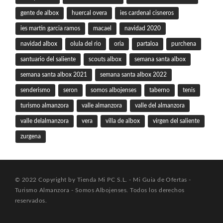
gente de albox
huercal overa
ies cardenal cisneros
ies martin garcia ramos
macael
navidad 2020
navidad albox
olula del rio
oria
partaloa
purchena
santuario del saliente
scouts albox
semana santa albox
semana santa albox 2021
semana santa albox 2022
senderismo
seron
somos albojenses
taberno
tenis
turismo almanzora
valle almanzora
valle del almanzora
valle delalmanzora
vera
villa de albox
virgen del saliente
zurgena
© 2022 Copyright by Tienda Mi PC S.L. - Mi Guia de Ofertas -
Turismo Almanzora - Somos Albojenses. Todos los derechos
reservados.