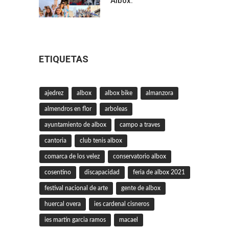
Albox.
ETIQUETAS
ajedrez
albox
albox bike
almanzora
almendros en flor
arboleas
ayuntamiento de albox
campo a traves
cantoria
club tenis albox
comarca de los velez
conservatorio albox
cosentino
discapacidad
feria de albox 2021
festival nacional de arte
gente de albox
huercal overa
ies cardenal cisneros
ies martin garcia ramos
macael